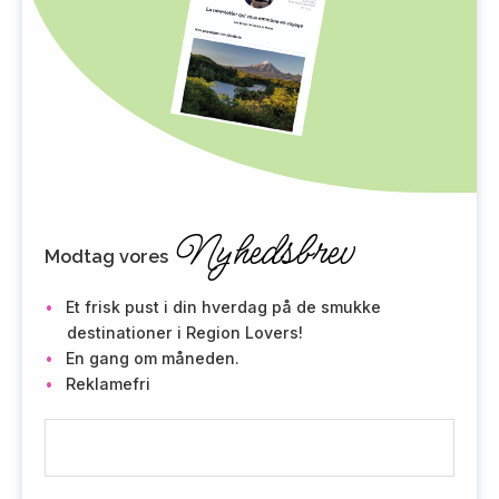
Nyhedsbrev
Modtag vores
Et frisk pust i din hverdag på de smukke
destinationer i Region Lovers!
En gang om måneden.
Reklamefri
E
-
m