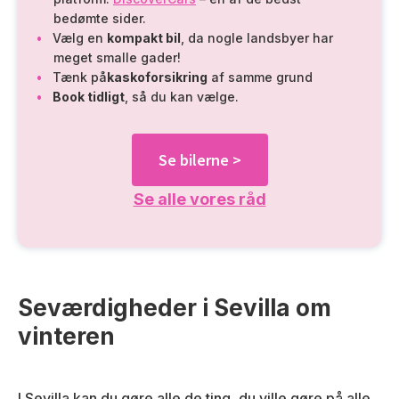
bedømte sider.
Vælg en
kompakt bil
, da nogle landsbyer har
meget smalle gader!
Tænk på
kaskoforsikring
af samme grund
Book tidligt
, så du kan vælge.
Se bilerne >
Se alle vores råd
Seværdigheder i Sevilla om
vinteren
I Sevilla kan du gøre alle de ting, du ville gøre på alle