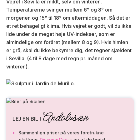
Vejret i Sevilla er mildt, selv om vinteren.
Temperaturerne svinger mellem 6° og 8° om
morgenen og 15° til 18° om eftermiddagen. Så det er
et ret behageligt klima. Hvis vejret er godt, vil du ikke
lide under de meget høje UV-indekser, som er
almindelige om foråret (mellem 8 og 9). Hvis himlen
er grå, skal du ikke bekymre dig, det regner sjældent
i Sevilla! (4 til 8 dage med regn pr. måned om
vinteren).
Andalusien
LEJ EN BIL I
Sammenlign priser på vores foretrukne
platform:
DiscoverCars
– en af de bedst