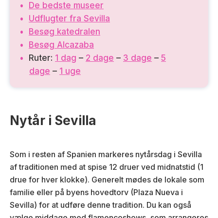
De bedste museer
Udflugter fra Sevilla
Besøg katedralen
Besøg Alcazaba
Ruter:
1 dag
–
2 dage
–
3 dage
–
5
dage
–
1 uge
Nytår i Sevilla
Som i resten af Spanien markeres nytårsdag i Sevilla
af traditionen med at spise 12 druer ved midnatstid (1
drue for hver klokke). Generelt mødes de lokale som
familie eller på byens hovedtorv (Plaza Nueva i
Sevilla) for at udføre denne tradition. Du kan også
vælge middage med flamencoshows, som arrangeres