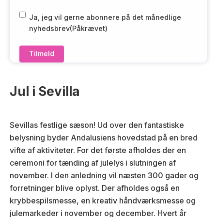
a
i
R
Ja, jeg vil gerne abonnere på det månedlige
l
G
nyhedsbrev
(Påkrævet)
(
P
P
D
å
(
k
P
r
å
Jul i Sevilla
æ
k
v
r
e
æ
Sevillas festlige sæson! Ud over den fantastiske
t
v
belysning byder Andalusiens hovedstad på en bred
)
e
t
vifte af aktiviteter. For det første afholdes der en
)
ceremoni for tænding af julelys i slutningen af
november. I den anledning vil næsten 300 gader og
forretninger blive oplyst. Der afholdes også en
krybbespilsmesse, en kreativ håndværksmesse og
julemarkeder i november og december. Hvert år