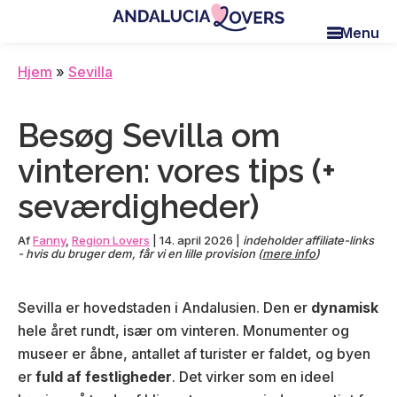
Skip
Skip
Skip
Menu
to
to
to
Andalucia
Le
main
primary
footer
Lovers
blog
Hjem
»
Sevilla
content
sidebar
de
Claire
Besøg Sevilla om
et
Manu
vinteren: vores tips (+
seværdigheder)
Af
Fanny
,
Region Lovers
|
14. april 2026
|
indeholder affiliate-links
- hvis du bruger dem, får vi en lille provision (
mere info
)
Sevilla er hovedstaden i Andalusien. Den er
dynamisk
hele året rundt, især om vinteren. Monumenter og
museer er åbne, antallet af turister er faldet, og byen
er
fuld af festligheder
. Det virker som en ideel