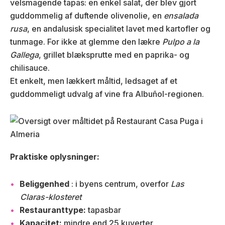
velsmagende tapas: en enkel salat, der blev gjort
guddommelig af duftende olivenolie, en
ensalada
rusa
, en andalusisk specialitet lavet med kartofler og
tunmage. For ikke at glemme den lækre
Pulpo a la
Gallega
, grillet blæksprutte med en paprika- og
chilisauce.
Et enkelt, men lækkert måltid, ledsaget af et
guddommeligt udvalg af vine fra Albuñol-regionen.
Praktiske oplysninger:
Beliggenhed
: i byens centrum, overfor
Las
Claras-klosteret
Restauranttype:
tapasbar
Kapacitet:
mindre end 25 kuverter