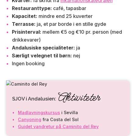
Kvarter:
få skridt fra
Inkarnationskatedralen
Restauranttype:
café, tapasbar
Kapacitet:
mindre end 25 kuverter
Terrasse:
ja, et par borde i en stille gyde
Prisinterval:
mellem €5 og €10 pr. person (med
drikkevarer)
Andalusiske specialiteter:
ja
Særligt velegnet til børn:
nej
Ingen booking
Aktiviteter
SJOV i Andalusien:
Madlavningskursus
i Sevilla
Canyoning
fra Costa del Sol
Guidet vandretur på Caminito del Rey