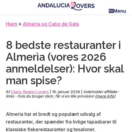
Skip
Skip
Skip
Menu
to
to
to
Andalucia
Le
main
primary
footer
Lovers
blog
Hjem
»
Almeria og Cabo de Gata
content
sidebar
de
Claire
8 bedste restauranter i
et
Manu
Almerìa (vores 2026
anmeldelser): Hvor skal
man spise?
Af
Clara
,
Region Lovers
|
16. januar 2026
|
indeholder affiliate-
links - hvis du bruger dem, får vi en lille provision (
mere info
)
Almería har et bredt og populært udvalg af
restauranter, der spænder fra livlige tapasbarer til
klassiske fiskerestauranter og tesaloner.