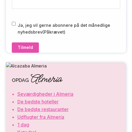
-
m
a
i
R
Ja, jeg vil gerne abonnere på det månedlige
l
G
nyhedsbrev
(Påkrævet)
(
P
P
D
å
(
k
P
r
å
æ
k
Almeria
v
r
OPDAG
e
æ
t
v
Seværdigheder i Almeria
)
e
De bedste hoteller
t
De bedste restauranter
)
Udflugter fra Almería
1 dag