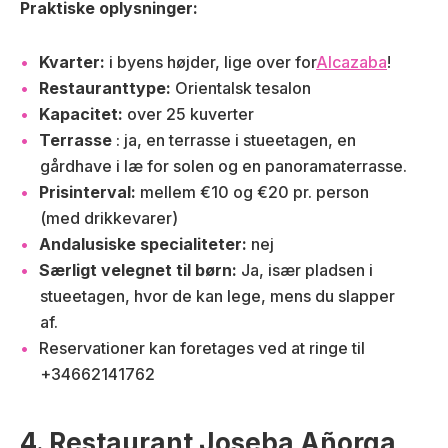
Praktiske oplysninger:
Kvarter:
i byens højder, lige over for
Alcazaba
!
Restauranttype:
Orientalsk tesalon
Kapacitet:
over 25 kuverter
Terrasse
: ja, en terrasse i stueetagen, en
gårdhave i læ for solen og en panoramaterrasse.
Prisinterval:
mellem €10 og €20 pr. person
(med drikkevarer)
Andalusiske specialiteter:
nej
Særligt velegnet til børn:
Ja, især pladsen i
stueetagen, hvor de kan lege, mens du slapper
af.
Reservationer kan foretages ved at ringe til
+34662141762
4. Restaurant Joseba Añorga