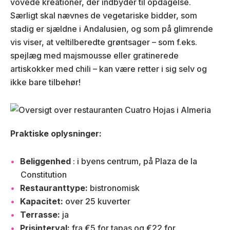
vovede kreationer, der indbyder til opdagelse.
Særligt skal nævnes de vegetariske bidder, som
stadig er sjældne i Andalusien, og som på glimrende
vis viser, at veltilberedte grøntsager – som f.eks.
spejlæg med majsmousse eller gratinerede
artiskokker med chili – kan være retter i sig selv og
ikke bare tilbehør!
Praktiske oplysninger:
Beliggenhed
: i byens centrum, på Plaza de la
Constitution
Restauranttype:
bistronomisk
Kapacitet:
over 25 kuverter
Terrasse:
ja
Prisinterval:
fra €5 for tapas og €22 for