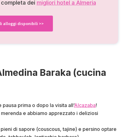
e completa dei
migliori hotel a Almeria
li alloggi disponibili >>
 Almedina Baraka (cucina
pausa prima o dopo la visita all’
Alcazaba
!
lla merenda e abbiamo apprezzato i deliziosi
 pieni di sapore (couscous, tajine) e persino optare
e, tabbouleh, lenticchie berbere).