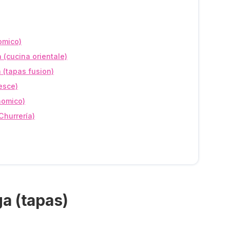
omico)
 (cucina orientale)
 (tapas fusion)
pesce)
onomico)
Churrería)
ga (tapas)