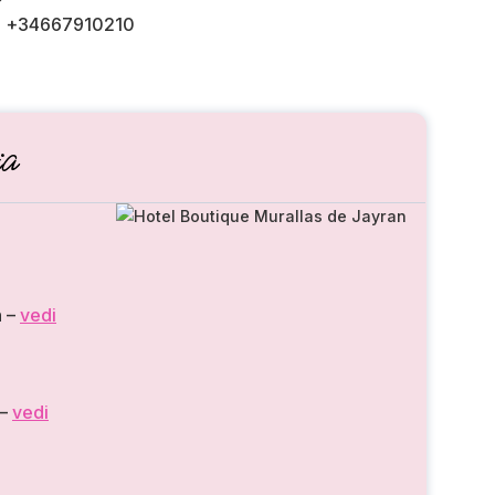
do +34667910210
a
n
–
vedi
–
vedi