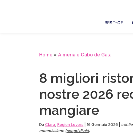
Skip
Skip
Skip
Skip
to
to
to
to
primary
main
primary
footer
BEST-OF
navigation
content
sidebar
Home
»
Almeria e Cabo de Gata
8 migliori risto
nostre 2026 re
mangiare
Da
Clara
,
Region Lovers
|
16 Gennaio 2026
|
contien
commissione (
scopri di più
)