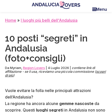
Skip
Skip
Skip
Menu
to
to
to
Andalucia
Le
main
primary
footer
Lovers
blog
Home
»
I luoghi più belli dell'Andalusia
content
sidebar
de
Claire
10 posti “segreti” in
et
Manu
Andalusia
(foto+consigli)
Da
Myriam
,
Region Lovers
|
4 Luglio 2026
|
contiene link di
affiliazione - se li usa, riceviamo una piccola commissione (
scopri
di più
)
Vuole evitare la folla nelle principali attrazioni
dell’Andalusia?
La regione ha ancora alcune
gemme nascoste
da
scoprire. Questi
luoghi segreti
in Andalusia non sono