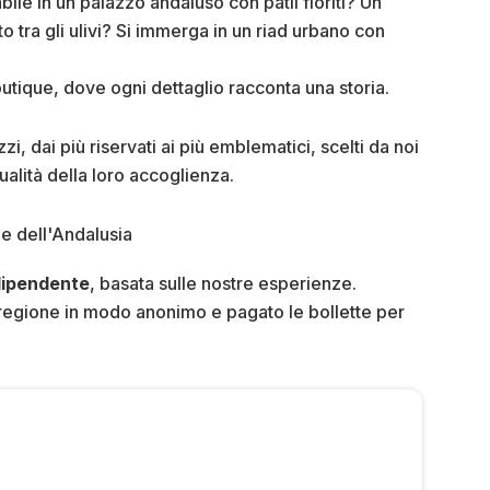
ile in un palazzo andaluso con patii fioriti? Un
o tra gli ulivi? Si immerga in un riad urbano con
outique, dove ogni dettaglio racconta una storia.
zi, dai più riservati ai più emblematici, scelti da noi
qualità della loro accoglienza.
dipendente
, basata sulle nostre esperienze.
a regione in modo anonimo e pagato le bollette per