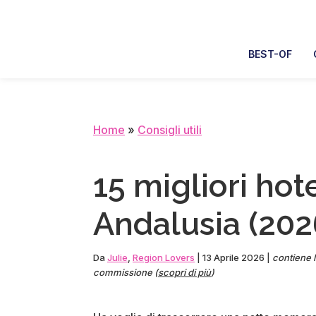
Skip
Skip
Skip
Skip
to
to
to
to
primary
main
primary
footer
BEST-OF
navigation
content
sidebar
Home
»
Consigli utili
15 migliori hot
Andalusia (202
Da
Julie
,
Region Lovers
|
13 Aprile 2026
|
contiene l
commissione (
scopri di più
)