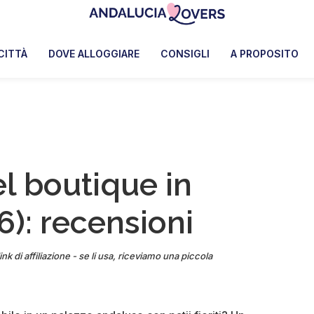
Andalucia
Le
Lovers
blog
CITTÀ
DOVE ALLOGGIARE
CONSIGLI
A PROPOSITO
de
Claire
et
Manu
el boutique in
6): recensioni
ink di affiliazione - se li usa, riceviamo una piccola