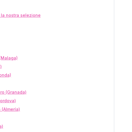
: la nostra selezione
 (Malaga)
)
Ronda)
tro (Granada)
Cordova)
 (Almería)
a)