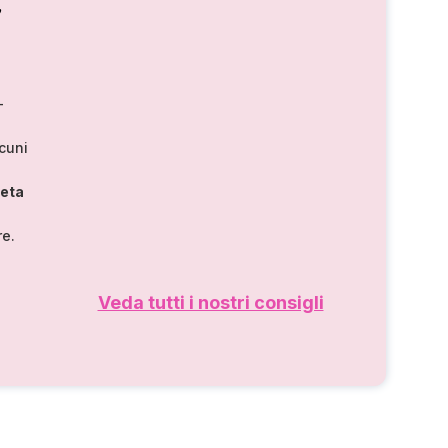
,
–
lcuni
leta
re.
Veda tutti i nostri consigli