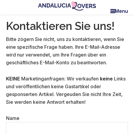
Skip
Skip
Skip
Menu
to
to
to
Andalucia
Le
main
primary
footer
Lovers
Kontaktieren Sie uns!
blog
content
sidebar
de
Claire
Bitte zögern Sie nicht, uns zu kontaktieren, wenn Sie
et
eine spezifische Frage haben. Ihre E-Mail-Adresse
Manu
wird nur verwendet, um Ihre Fragen über ein
geschäftliches E-Mail-Konto zu beantworten.
KEINE
Marketinganfragen: Wir verkaufen
keine
Links
und veröffentlichen keine Gastartikel oder
gesponserten Artikel. Vergeuden Sie nicht Ihre Zeit,
Sie werden keine Antwort erhalten!
Name