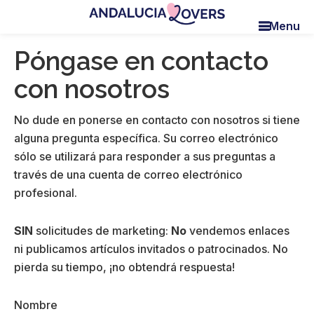
Skip
Skip
Skip
Menu
to
to
to
Andalucia
Le
main
primary
footer
Lovers
Póngase en contacto
blog
content
sidebar
de
con nosotros
Claire
et
No dude en ponerse en contacto con nosotros si tiene
Manu
alguna pregunta específica. Su correo electrónico
sólo se utilizará para responder a sus preguntas a
través de una cuenta de correo electrónico
profesional.
SIN
solicitudes de marketing:
No
vendemos enlaces
ni publicamos artículos invitados o patrocinados. No
pierda su tiempo, ¡no obtendrá respuesta!
Nombre