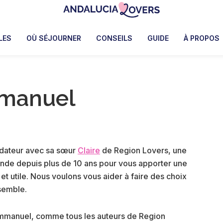
Andalucia
Le
Lovers
blog
LES
OÙ SÉJOURNER
CONSEILS
GUIDE
À PROPOS
de
Claire
et
mmanuel
Manu
dateur avec sa sœur
Claire
de Region Lovers, une
nde depuis plus de 10 ans pour vous apporter une
é et utile. Nous voulons vous aider à faire des choix
ssemble.
 Emmanuel, comme tous les auteurs de Region