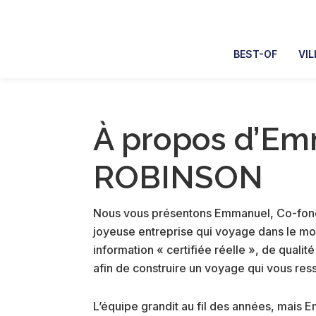
Skip
Skip
Skip
Skip
to
to
to
to
primary
main
primary
footer
BEST-OF
VIL
navigation
content
sidebar
À propos d’E
ROBINSON
Nous vous présentons Emmanuel, Co-fon
joyeuse entreprise qui voyage dans le mo
information « certifiée réelle », de qualit
afin de construire un voyage qui vous re
L’équipe grandit au fil des années, mais