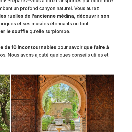
da! Préparez-vous à être transportés par cette
cité
bant un profond canyon naturel. Vous aurez
 des ruelles de l’ancienne médina, découvrir son
storiques et ses musées étonnants ou tout
r le souffle
qu’elle surplombe.
ste de 10 incontournables
pour savoir
que faire à
os. Nous avons ajouté quelques conseils utiles et