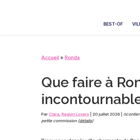
Skip
Skip
Skip
Skip
to
to
to
to
primary
main
primary
footer
BEST-OF
VIL
navigation
content
sidebar
Accueil
»
Ronda
Que faire à Ro
incontournable
Par
Clara
,
Region Lovers
|
20 juillet 2026
|
ncontient
petite commission (
détails
)