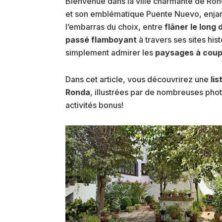
Bienvenue dans la ville charmante de Ron
et son emblématique Puente Nuevo, enjam
l’embarras du choix, entre
flâner le long
passé flamboyant
à travers ses sites hi
simplement admirer les
paysages à coupe
Dans cet article, vous découvrirez une
li
Ronda
, illustrées par de nombreuses phot
activités bonus!