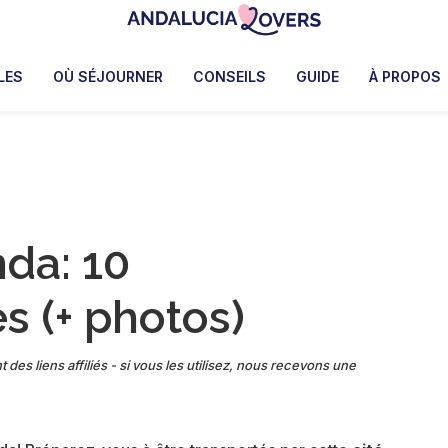
Andalucia
Le
Lovers
blog
LES
OÙ SÉJOURNER
CONSEILS
GUIDE
À PROPOS
de
Claire
et
Manu
nda: 10
s (+ photos)
 des liens affiliés - si vous les utilisez, nous recevons une