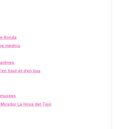
 de Ronda
nne médina
 arènes
d’en haut et d’en bas
s musées
u Mirador La Hoya del Tajo