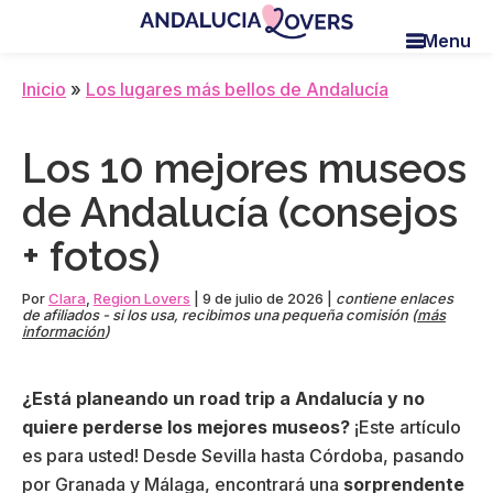
Skip
Skip
Skip
Menu
to
to
to
Andalucia
Le
main
primary
footer
Lovers
blog
Inicio
»
Los lugares más bellos de Andalucía
content
sidebar
de
Claire
Los 10 mejores museos
et
Manu
de Andalucía (consejos
+ fotos)
Por
Clara
,
Region Lovers
|
9 de julio de 2026
|
contiene enlaces
de afiliados - si los usa, recibimos una pequeña comisión (
más
información
)
¿Está planeando un road trip a Andalucía y no
quiere perderse los mejores museos?
¡Este artículo
es para usted! Desde Sevilla hasta Córdoba, pasando
por Granada y Málaga, encontrará una
sorprendente