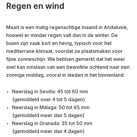
Regen en wind
i
r
s
e
t
i
Maart is een matig regenachtige maand in Andalusië,
)
s
hoewel er minder regen valt dan in de winter. De
t
)
buien zijn vaak kort en hevig, typisch voor het
mediterrane klimaat, voordat ze plaatsmaken voor
fijne zonneschijn. We hebben gemerkt dat het weer
snel kan omslaan van een bewolkte ochtend naar een
zonnige middag, vooral in steden in het binnenland.
Neerslag in Sevilla: 45 tot 60 mm
(gemiddeld over 4 tot 5 dagen)
Neerslag in Málaga: 50 tot 65 mm
(gemiddeld meer dan 5 dagen)
Neerslag in Granada: 35 tot 50 mm
(gemiddeld meer dan 4 dagen)