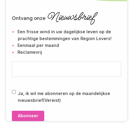
Nieuwsbrief
Ontvang onze
Een frisse wind in uw dagelijkse leven op de
prachtige bestemmingen van Region Lovers!
Eenmaal per maand
Reclamevrij
E
-
m
a
i
R
Ja, ik wil me abonneren op de maandelijkse
l
G
nieuwsbrief
(Vereist)
(
P
V
D
e
(
r
V
e
e