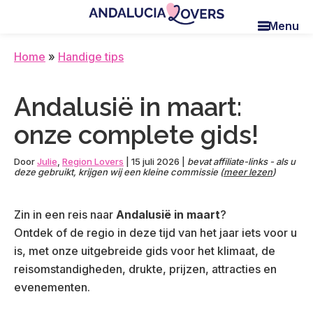
Skip
Skip
Skip
Menu
to
to
to
Andalucia
Le
main
primary
footer
Lovers
blog
Home
»
Handige tips
content
sidebar
de
Claire
Andalusië in maart:
et
Manu
onze complete gids!
Door
Julie
,
Region Lovers
|
15 juli 2026
|
bevat affiliate-links - als u
deze gebruikt, krijgen wij een kleine commissie (
meer lezen
)
Zin in een reis naar
Andalusië in maart
?
Ontdek of de regio in deze tijd van het jaar iets voor u
is, met onze uitgebreide gids voor het klimaat, de
reisomstandigheden, drukte, prijzen, attracties en
evenementen.