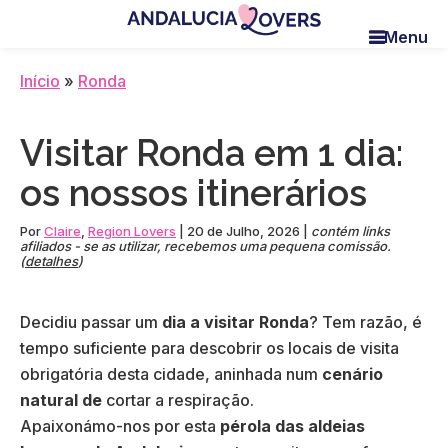
Skip
Skip
Skip
Menu
to
to
to
Andalucia
Le
main
primary
footer
Lovers
blog
Início
»
Ronda
content
sidebar
de
Claire
Visitar Ronda em 1 dia:
et
Manu
os nossos itinerários
Por
Claire
,
Region Lovers
|
20 de Julho, 2026
|
contém links
afiliados - se as utilizar, recebemos uma pequena comissão.
(
detalhes
)
Decidiu passar um
dia a visitar Ronda
? Tem razão, é
tempo suficiente para descobrir os locais de visita
obrigatória desta cidade, aninhada num
cenário
natural de
cortar a respiração.
Apaixonámo-nos por esta
pérola das aldeias