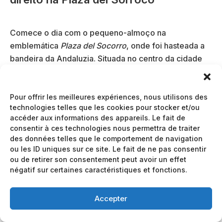
Comece o dia com o pequeno-almoço na
emblemática
Plaza del Socorro
, onde foi hasteada a
bandeira da Andaluzia. Situada no centro da cidade
nova, oferece um ambiente animado e acolhedor,
ideal para recarregar as energias logo pela manhã.
Pour offrir les meilleures expériences, nous utilisons des
technologies telles que les cookies pour stocker et/ou
Tomámos um café e comemos churros, comprados
accéder aux informations des appareils. Le fait de
numa das padarias locais, enquanto admirávamos os
consentir à ces technologies nous permettra de traiter
primeiros raios de sol a acariciar as fachadas da
des données telles que le comportement de navigation
praça.
ou les ID uniques sur ce site. Le fait de ne pas consentir
ou de retirer son consentement peut avoir un effet
Depois, aproveite para passear e admirar a elegante
négatif sur certaines caractéristiques et fonctions.
fonte ou mesmo entrar na Igreja de
Nossa Senhora
do Socorro
, que dá o nome à praça.
Accepter