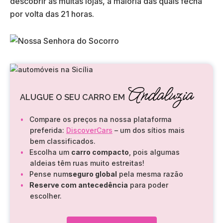
descobrir as muitas lojas, a maioria das quais fecha
por volta das 21 horas.
Andaluzia
ALUGUE O SEU CARRO EM
Compare os preços na nossa plataforma
preferida:
DiscoverCars
– um dos sítios mais
bem classificados.
Escolha um
carro compacto
, pois algumas
aldeias têm ruas muito estreitas!
Pense num
seguro global
pela mesma razão
Reserve com antecedência
para poder
escolher.