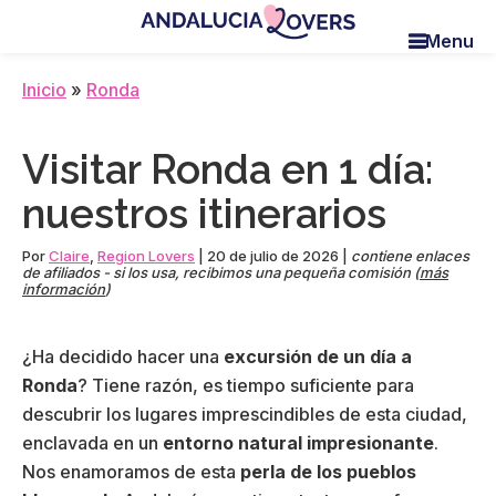
Skip
Skip
Skip
Menu
to
to
to
Andalucia
Le
main
primary
footer
Lovers
blog
Inicio
»
Ronda
content
sidebar
de
Claire
Visitar Ronda en 1 día:
et
Manu
nuestros itinerarios
Por
Claire
,
Region Lovers
|
20 de julio de 2026
|
contiene enlaces
de afiliados - si los usa, recibimos una pequeña comisión (
más
información
)
¿Ha decidido hacer una
excursión de un día a
Ronda
? Tiene razón, es tiempo suficiente para
descubrir los lugares imprescindibles de esta ciudad,
enclavada en un
entorno natural impresionante
.
Nos enamoramos de esta
perla de los pueblos