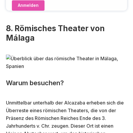
e
D
r
(
f
e
o
r
8. Römisches Theater von
r
f
Málaga
d
o
e
r
r
d
l
e
i
r
c
li
h
c
Warum besuchen?
)
h
)
Unmittelbar unterhalb der Alcazaba erheben sich die
Überreste eines römischen Theaters, die von der
Präsenz des Römischen Reiches Ende des 3.
Jahrhunderts v. Chr. zeugen. Dieser Ort ist einen