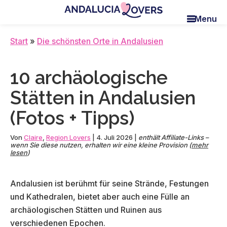
Skip
Skip
Skip
Menu
to
to
to
Andalucia
Le
main
primary
footer
Lovers
blog
Start
»
Die schönsten Orte in Andalusien
content
sidebar
de
Claire
10 archäologische
et
Manu
Stätten in Andalusien
(Fotos + Tipps)
Von
Claire
,
Region Lovers
|
4. Juli 2026
|
enthält Affiliate-Links –
wenn Sie diese nutzen, erhalten wir eine kleine Provision (
mehr
lesen
)
Andalusien ist berühmt für seine Strände, Festungen
und Kathedralen, bietet aber auch eine Fülle an
archäologischen Stätten und Ruinen aus
verschiedenen Epochen.