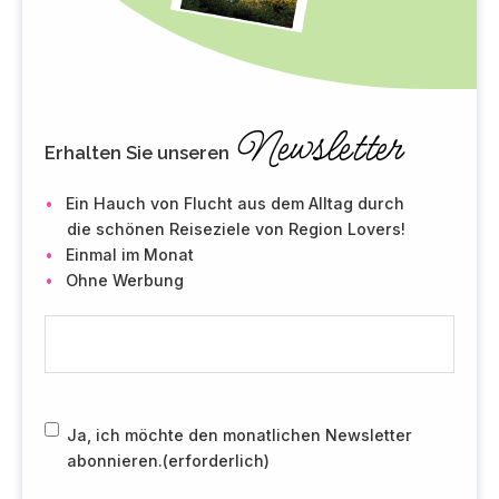
Newsletter
Erhalten Sie unseren
Ein Hauch von Flucht aus dem Alltag durch
die schönen Reiseziele von Region Lovers!
Einmal im Monat
Ohne Werbung
E
-
m
a
i
R
Ja, ich möchte den monatlichen Newsletter
l
G
abonnieren.
(erforderlich)
(
P