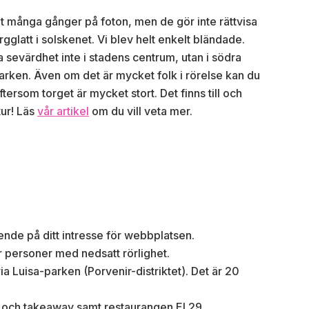
det många gånger på foton, men de gör inte rättvisa
rgglatt i solskenet. Vi blev helt enkelt bländade.
 sevärdhet inte i stadens centrum, utan i södra
parken.
Även om det är mycket folk i rörelse kan du
ftersom torget är mycket stort. Det finns till och
tur! Läs
vår artikel
om du vill veta mer.
ende på ditt intresse för webbplatsen.
ör personer med nedsatt rörlighet.
ria Luisa-parken (Porvenir-distriktet). Det är 20
 och takeaway samt restaurangen El 29.