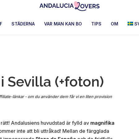
Andalucia
Le
Lovers
blog
F
STÄDERNA
VAR MAN KAN BO
TIPS
OM
S
de
Claire
et
Manu
 Sevilla (+foton)
ffiliate-länkar - om du använder dem får vi en liten provision
t rätt! Andalusiens huvudstad är fylld av
magnifika
ommer inte att bli uttråkad! Mellan de färgglada
det imponerande
Plaza de España
och de fridfulla