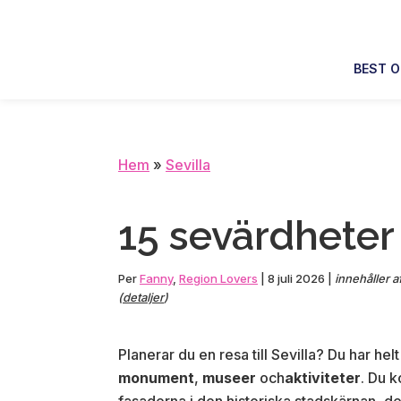
Skip
Skip
Skip
Skip
to
to
to
to
primary
main
primary
footer
BEST O
navigation
content
sidebar
Hem
»
Sevilla
15 sevärdheter i
Per
Fanny
,
Region Lovers
|
8 juli 2026
|
innehåller a
(
detaljer
)
Planerar du en resa till Sevilla? Du har hel
monument
,
museer
och
aktiviteter
. Du k
fasaderna i den historiska stadskärnan, 