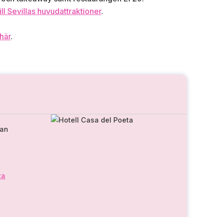
ill Sevillas huvudattraktioner
.
här
.
nan
za