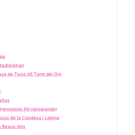
lda
stadskärnan
za de Toros till Torre del Oro
r
ueñas
(renoveras för närvarande)
alacio de la Condesa i Lebrija
s Beaux-Arts