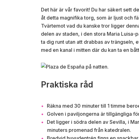
Det här är vår favorit! Du har säkert sett 
åt detta magnifika torg, som är ljust och fä
Tvärtemot vad du kanske tror ligger denna
delen av staden, i den stora Maria Luisa-
ta dig runt utan att drabbas av trängseln, e
med en kanal i mitten där du kan ta en båt
Praktiska råd
Räkna med 30 minuter till 1 timme bero
Golven i paviljongerna är tillgängliga f
Det ligger i södra delen av Sevilla, i Ma
minuters promenad från katedralen.
Bredvid huvudentrén finns en snackbar