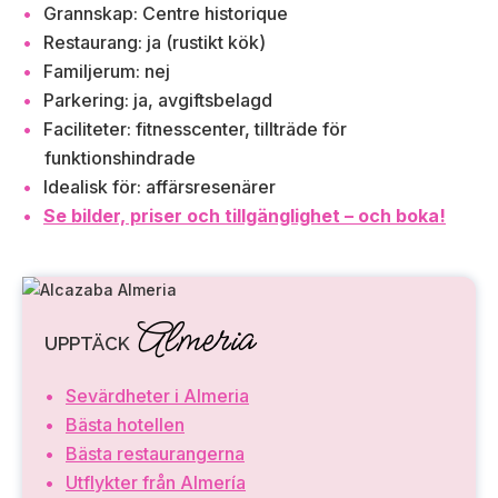
Grannskap: Centre historique
Restaurang: ja (rustikt kök)
Familjerum: nej
Parkering: ja, avgiftsbelagd
Faciliteter: fitnesscenter, tillträde för
funktionshindrade
Idealisk för: affärsresenärer
Se bilder, priser och tillgänglighet – och boka!
Almeria
UPPTÄCK
Sevärdheter i Almeria
Bästa hotellen
Bästa restaurangerna
Utflykter från Almería