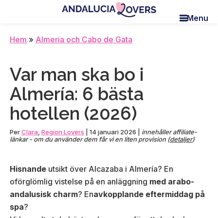
Skip
Skip
Skip
Menu
to
to
to
Andalucia
Le
main
primary
footer
Lovers
blog
Hem
»
Almeria och Cabo de Gata
content
sidebar
de
Claire
Var man ska bo i
et
Manu
Almería: 6 bästa
hotellen (2026)
Per
Clara
,
Region Lovers
|
14 januari 2026
|
innehåller affiliate-
länkar - om du använder dem får vi en liten provision (
detaljer
)
Hisnande
utsikt över Alcazaba i Almería? En
oförglömlig vistelse på en anläggning
med arabo-
andalusisk charm
? En
avkopplande eftermiddag på
spa
?