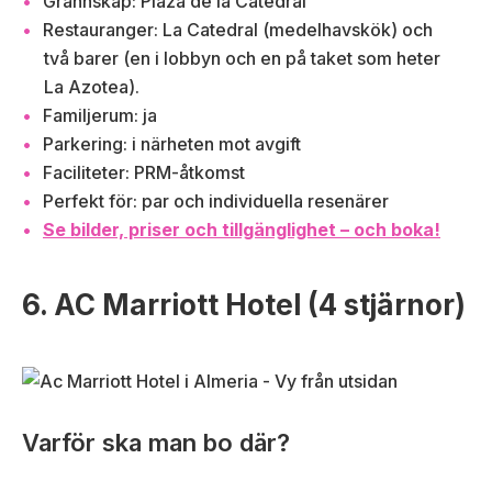
Grannskap: Plaza de la Catedral
Restauranger: La Catedral (medelhavskök) och
två barer (en i lobbyn och en på taket som heter
La Azotea).
Familjerum: ja
Parkering: i närheten mot avgift
Faciliteter: PRM-åtkomst
Perfekt för: par och individuella resenärer
Se bilder, priser och tillgänglighet – och boka!
6. AC Marriott Hotel (4 stjärnor)
Varför ska man bo där?