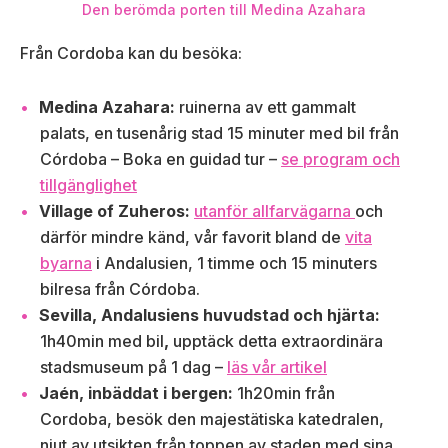
Den berömda porten till Medina Azahara
Från Cordoba kan du besöka:
Medina Azahara:
ruinerna av ett gammalt
palats, en tusenårig stad 15 minuter med bil från
Córdoba – Boka en guidad tur –
se program och
tillgänglighet
Village of Zuheros:
utanför allfarvägarna
och
därför mindre känd, vår favorit bland de
vita
byarna
i Andalusien, 1 timme och 15 minuters
bilresa från Córdoba.
Sevilla, Andalusiens huvudstad och hjärta:
1h40min med bil
,
upptäck detta extraordinära
stadsmuseum på 1 dag –
läs vår artikel
Jaén, inbäddat i bergen:
1h20min från
Cordoba, besök den majestätiska katedralen,
njut av utsikten från toppen av staden med sina