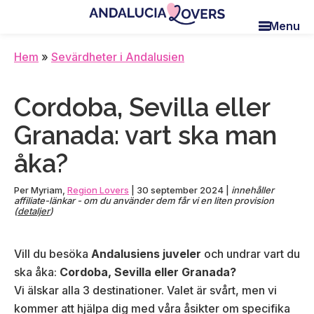
Skip
Skip
Skip
Menu
to
to
to
Andalucia
Le
main
primary
footer
Lovers
blog
Hem
»
Sevärdheter i Andalusien
content
sidebar
de
Claire
Cordoba, Sevilla eller
et
Manu
Granada: vart ska man
åka?
Per
Myriam
,
Region Lovers
|
30 september 2024
|
innehåller
affiliate-länkar - om du använder dem får vi en liten provision
(
detaljer
)
Vill du besöka
Andalusiens juveler
och undrar vart du
ska åka:
Cordoba, Sevilla eller
Granada
?
Vi älskar alla 3 destinationer. Valet är svårt, men vi
kommer att hjälpa dig med våra åsikter om specifika