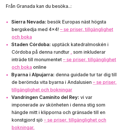
Från Granada kan du besöka..:
Sierra Nevada:
besök Europas näst högsta
bergskedja med 4×4!
– se priser, tillgänglighet
och boka
Staden Córdoba:
upptäck katedralmoskén i
Córdoba på denna rundtur
,
som inkluderar
inträde till monumentet
– se priser, tillgänglighet
och boka
online
Byarna i Alpujarra:
denna guidade tur tar dig till
de berömda vita byarna i Andalusien
– se priser,
tillgänglighet och bokningar
Vandringen Caminito del Rey:
vi var
imponerade av skönheten i denna stig som
hängde mitt i klipporna och gränsade till en
konstgjord sjö
– se priser, tillgänglighet och
bokningar.