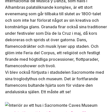
Internacional de Música y Danza, som hålls i
Alhambras palatsliknande komplex, är ett stort
evenemang som går tillbaka till slutet av 1800-talet
och som inte har förlorat något av sin kreativa och
konstnärliga glans. Granada firar också sina traditioner
under festivaler som Día de la Cruz i maj, då kors
dekoreras och sprids ut över gatorna. Dans,
flamencodräkter och musik lyser upp staden. Och
glöm inte Feria del Corpus, ett religiöst och festligt
firande med högtidliga processioner, flottparader,
flamencoshower och tivoli.
Vi blev också förtjusta i stadsdelen Sacromonte med
sina troglodythus och museum. Det är fortfarande
flamencons bultande hjärta som för vidare den
andalusiska själen. Ett måste att se!